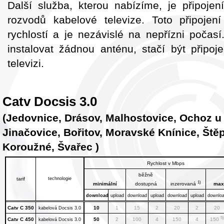
Další služba, kterou nabízíme, je připojen
rozvodů kabelové televize. Toto připojen
rychlostí a je nezávislé na nepřízni počas
instalovat žádnou anténu, stačí být připoj
televizi.
Catv Docsis 3.0
(Jedovnice, Drásov, Malhostovice, Ochoz u 
Jinačovice, Bořitov,
Moravské Knínice,
Ště
Koroužné, Švařec
)
Rychlost v Mbps
běžně
tarif
technologie
1)
minimální
dostupná
inzerovaná
max
download
upload
download
upload
download
upload
downlo
Catv C 350
10
1
15
2
20
2
20
kabelová Docsis 3.0
5)
Catv C 450
50
2
100
4
150
4
150
kabelová Docsis 3.0