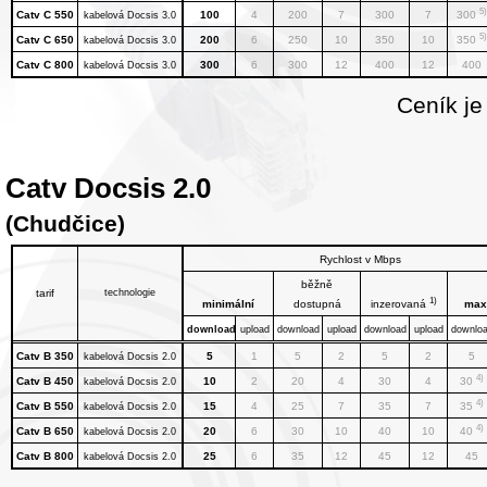
5)
Catv C 550
100
4
200
7
300
7
300
kabelová Docsis 3.0
5)
Catv C 650
200
6
250
10
350
10
350
kabelová Docsis 3.0
Catv C 800
300
6
300
12
400
12
400
kabelová Docsis 3.0
Ceník je
Catv Docsis 2.0
(Chudčice)
Rychlost v Mbps
běžně
tarif
technologie
1)
minimální
dostupná
inzerovaná
max
download
upload
download
upload
download
upload
downlo
Catv B 350
5
1
5
2
5
2
5
kabelová Docsis 2.0
4)
Catv B 450
10
2
20
4
30
4
30
kabelová Docsis 2.0
4)
Catv B 550
15
4
25
7
35
7
35
kabelová Docsis 2.0
4)
Catv B 650
20
6
30
10
40
10
40
kabelová Docsis 2.0
Catv B 800
25
6
35
12
45
12
45
kabelová Docsis 2.0