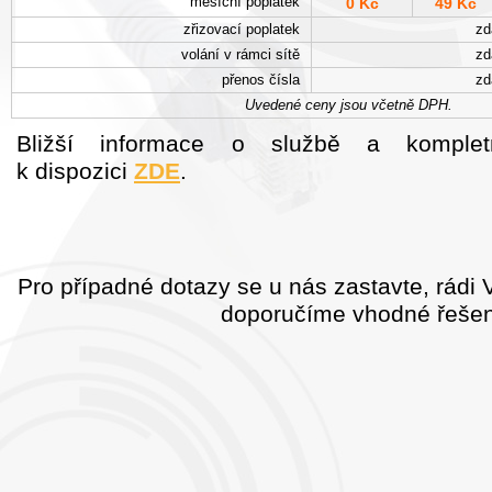
měsíční poplatek
0 Kč
49 Kč
zřizovací poplatek
zd
volání v rámci sítě
zd
přenos čísla
zd
Uvedené ceny jsou včetně DPH.
Bližší informace o službě a komple
k dispozici
ZDE
.
Pro případné dotazy se u nás zastavte, rádi
doporučíme vhodné řešen