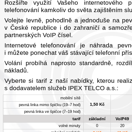
Rozšiřte využití Vašeho internetového 
telefonování kamkoliv do světa zajištěním s
Volejte levně, pohodlně a jednoduše na pev
v České republice i do zahraničí a samoz
partnerských VoIP čísel.
Internetové telefonování je náhrada pevn
i můžete ponechat váš stávající telefonní přís
Volání probíhá naprosto standardně, rozd
nákladů.
Vyberte si tarif z naší nabídky, kterou real
s dodavatelem služeb IPEX TELCO a.s.:
mobilní sítě
1,50 Kč
pevná linka mimo špičku (19–7 hod)
pevná linka ve špičce (7–19 hod)
tarif
základní
VoIP49
volné minuty
0
20