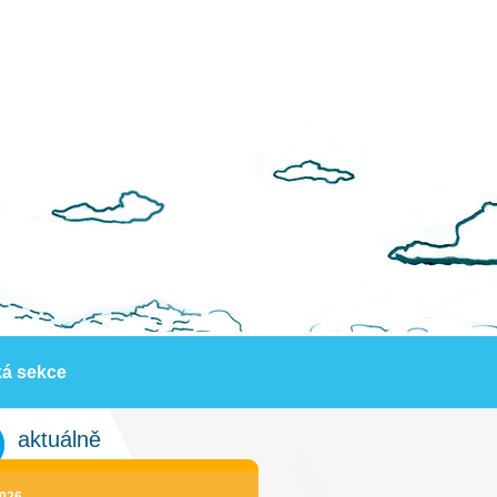
ká sekce
aktuálně
2026