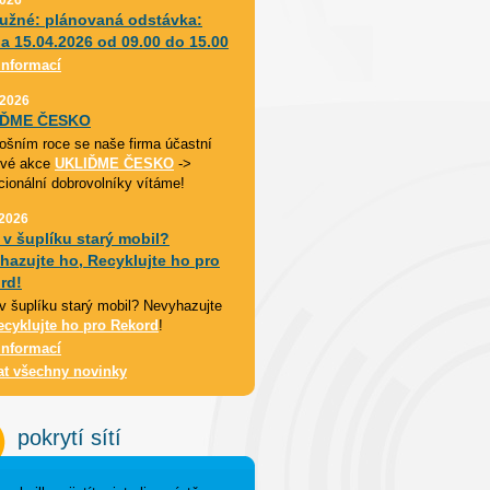
užné: plánovaná odstávka:
da 15.04.2026 od 09.00 do 15.00
informací
 2026
IĎME ČESKO
etošním roce se naše firma účastní
ové akce
UKLIĎME ČESKO
->
cionální dobrovolníky vítáme!
 2026
 v šuplíku starý mobil?
hazujte ho, Recyklujte ho pro
rd!
v šuplíku starý mobil? Nevyhazujte
ecyklujte ho pro Rekord
!
informací
at všechny novinky
pokrytí sítí