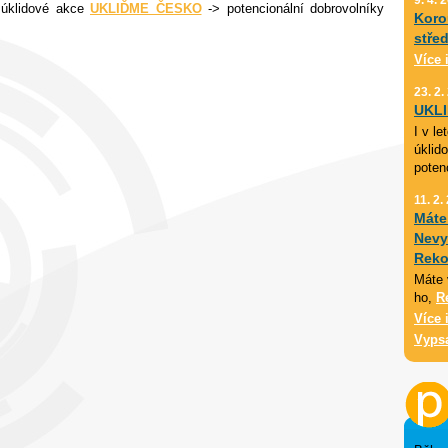
 úklidové akce
UKLIĎME ČESKO
-> potencionální dobrovolníky
Koro
stře
Více 
23. 2.
UKL
I v l
úklid
poten
11. 2.
Máte
Nevy
Reko
Máte 
ho,
R
Více 
Vyps