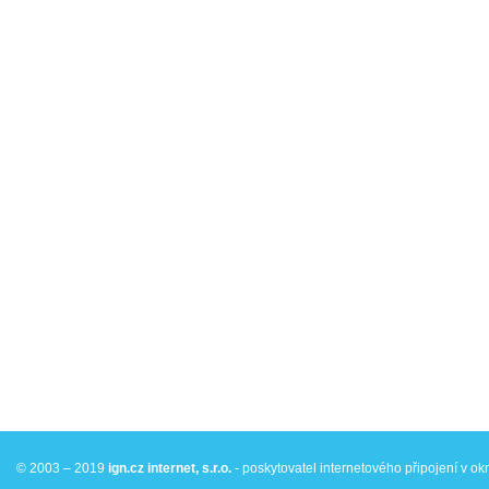
©
2003 – 2019
ign.cz
internet, s.r.o.
- poskytovatel internetového připojení v o