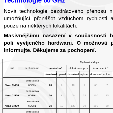
Technologie 60 GHz
Nová technologie bezdrátového přenosu na
umožňující přenášet vzduchem rychlosti
pouze na některých lokalitách.
Masivnějšímu nasazení v současnosti b
poli vyvíjeného hardwaru. O možnosti p
informujte. Děkujeme za pochopení.
Rychlost v Mbps
1)
tarif
technologie
minimální
běžně dostupná
inzerovaná
download
upload
download
upload
download
upload
bezdrátová
Nano C 450
60GHz
20
6
40
7
60
7
bezdrátová
Nano C 550
60GHz
50
8
60
25
100
25
bezdrátová
Nano C 800
60GHz
75
10
120
30
200
30
bezdrátová