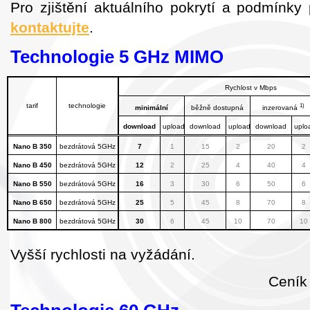
Pro zjištění aktuálního pokrytí a podmínky
kontaktujte
.
Technologie 5 GHz MIMO
Rychlost v Mbps
1)
tarif
technologie
minimální
běžně dostupná
inzerovaná
download
upload
download
upload
download
uplo
Nano B 350
bezdrátová 5GHz
7
1
15
2
20
2
Nano B 450
bezdrátová 5GHz
12
2
25
4
40
4
Nano B 550
bezdrátová 5GHz
16
3
30
6
50
6
Nano B 650
bezdrátová 5GHz
25
5
45
8
70
8
Nano B 800
bezdrátová 5GHz
30
6
45
10
70
10
Vyšší rychlosti na vyžádání.
Ceník