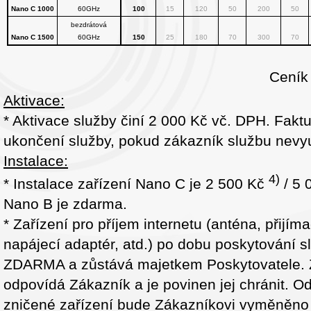
Nano C 1000
60GHz
100
15
120
50
200
50
bezdrátová
Nano C 1500
60GHz
150
25
180
70
300
70
Ceník
Aktivace:
* Aktivace služby činí 2 000 Kč vč. DPH. Fakt
ukončení služby, pokud zákazník službu nevyuž
Instalace:
4)
* Instalace zařízení Nano C je 2 500 Kč
/ 5 
Nano B je zdarma.
* Zařízení pro příjem internetu (anténa, přijíma
napájecí adaptér, atd.) po dobu poskytování s
ZDARMA a zůstává majetkem Poskytovatele. Z
odpovídá Zákazník a je povinen jej chránit. O
zničené zařízení bude Zákazníkovi vyměněno 