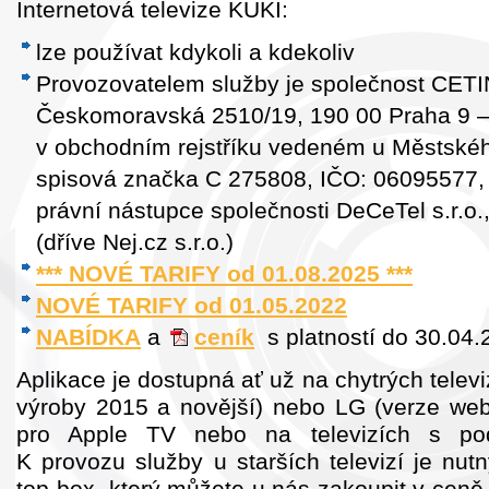
Internetová televize KUKI:
lze používat kdykoli a kdekoliv
Provozovatelem služby je společnost CETIN 
Českomoravská 2510/19, 190 00 Praha 9 –
v obchodním rejstříku vedeném u Městskéh
spisová značka C 275808, IČO: 06095577,
právní nástupce společnosti DeCeTel s.r.o
(dříve Nej.cz s.r.o.)
*** NOVÉ TARIFY od 01.08.2025 ***
NOVÉ TARIFY od 01.05.2022
NABÍDKA
a
ceník
s platností do 30.04
Aplikace je dostupná ať už na chytrých tele
výroby 2015 a novější) nebo LG (verze web
pro Apple TV nebo na televizích s po
K provozu služby u starších televizí je nutn
top-box, který můžete u nás zakoupit v cen