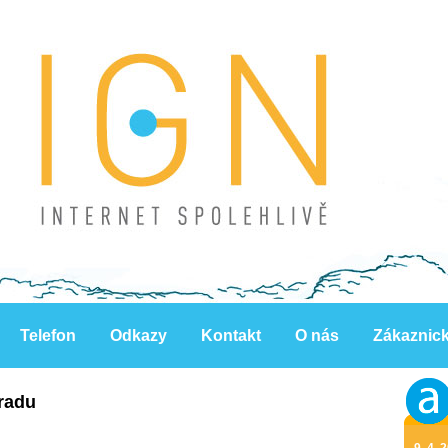
Telefon
Odkazy
Kontakt
O nás
Zákaznic
gradu
9. 4. 