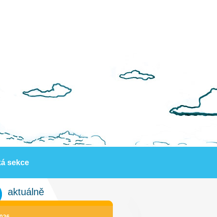
ká sekce
aktuálně
2026