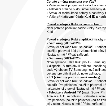
Co tato změna znamená pro Vás?
• Vaše zvolená programová skladba a tema
• Televizní stanice budou nově seřazeny dl
• Stávající rozkoukané pořady a nahrávky 
• Vaše
přihlašovací údaje Kuki ID a heslo
Pokud sledujete Kuki na set-top boxu:
Není potřeba podnikat žádné kroky. Set-top
Kuki.
Pokud sledujete Kuki v aplikaci na chytré
•
Samsung (2015–2020)
:
Stávající aplikace Kuki se odhlásí. Stáhněte
použijte párovací kód ze zákaznické zóny ht
Nastav si mě / Přidat zařízení.
•
Samsung (2021–2025)
:
Nová aplikace Telka Kuki pro TV Samsung
k dispozici. V tuto chvíli můžete i nadále v
bude výrobcem TV Samsung nová aplikace 
pokyny pro přihlášení do nové aplikace.
•
LG (všechny podporované modely)
:
Stávající aplikace Kuki se odhlásí. Stáhněte
pozadí). Pro přihlášení použijte párovací k
naleznete jej v sekci Nastav si mě / Přidat 
•
Televize s Android TV (např. Sony, Phi
Aplikace Kuki se odhlásí. Stáhněte si aplik
Pro přihlášení použijte párovací kód ze zá
jej v sekci Nastav si mě / Přidat zařízení.