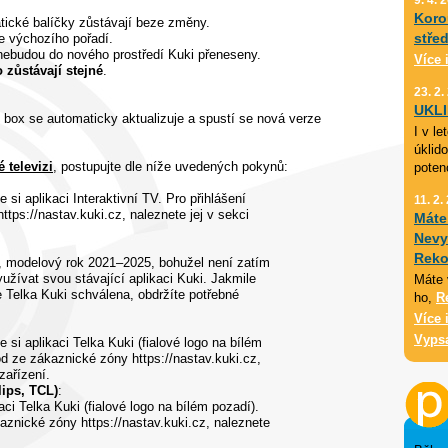
Koro
tické balíčky zůstávají beze změny.
stře
e výchozího pořadí.
nebudou do nového prostředí Kuki přeneseny.
Více 
 zůstávají stejné
.
23. 2.
UKL
 box se automaticky aktualizuje a spustí se nová verze
I v l
úklid
 televizi
, postupujte dle níže uvedených pokynů:
poten
 si aplikaci Interaktivní TV. Pro přihlášení
11. 2.
tps://nastav.kuki.cz, naleznete jej v sekci
Máte
Nevy
Reko
, modelový rok 2021–2025, bohužel není zatím
yužívat svou stávající aplikaci Kuki. Jakmile
Máte 
Telka Kuki schválena, obdržíte potřebné
ho,
R
Více 
Vyps
 si aplikaci Telka Kuki (fialové logo na bílém
ód ze zákaznické zóny https://nastav.kuki.cz,
zařízení.
lips, TCL)
:
aci Telka Kuki (fialové logo na bílém pozadí).
kaznické zóny https://nastav.kuki.cz, naleznete