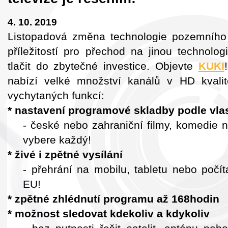
4. 10. 2019
Listopadová změna technologie pozemního v
příležitostí pro přechod na jinou technolo
tlačit do zbytečné investice. Objevte
KUKI
nabízí velké množství kanálů v HD kvali
vychytaných funkcí:
* nastavení programové skladby podle vlas
- české nebo zahraniční filmy, komedie n
vybere každý!
* živé i zpětné vysílání
- přehrání na mobilu, tabletu nebo počí
EU!
* zpětné zhlédnutí programu až 168hodin
* možnost sledovat kdekoliv a kdykoliv