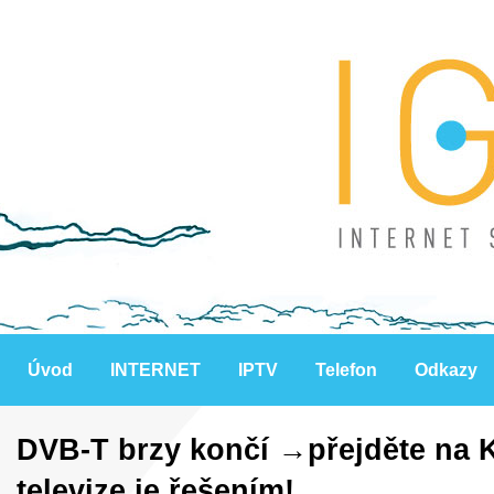
Úvod
INTERNET
IPTV
Telefon
Odkazy
DVB-T brzy končí →přejděte na Ku
televize je řešením!