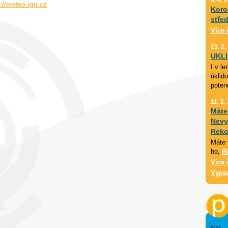
p://meteo.ign.cz
Koro
stře
Více 
23. 2.
UKL
I v l
úklid
poten
11. 2.
Máte
Nevy
Reko
Máte 
ho,
R
Více 
Vyps