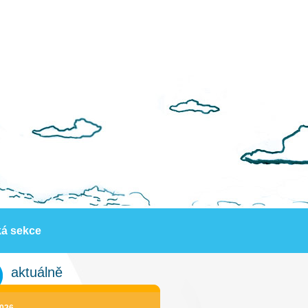
ká sekce
aktuálně
2026