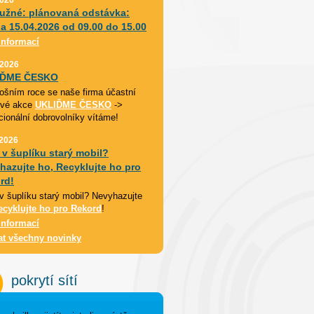
užné: plánovaná odstávka:
da 15.04.2026 od 09.00 do 15.00
informací
 2026
IĎME ČESKO
etošním roce se naše firma účastní
ové akce
UKLIĎME ČESKO
->
cionální dobrovolníky vítáme!
 2026
 v šuplíku starý mobil?
hazujte ho, Recyklujte ho pro
rd!
v šuplíku starý mobil? Nevyhazujte
ecyklujte ho pro Rekord
!
informací
at všechny novinky
pokrytí sítí